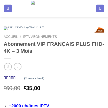
Passer
au
contenu
SALE!
42
%
ACCUEIL
/
IPTV ABONNEMENTS
Abonnement VIP FRANÇAIS PLUS FHD-
4K – 3 Mois
(
3
avis client)
Noté
3
4.33
Le
Le
60,00
35,00
€
€
sur 5 basé
sur
prix
prix
notations
initial
actuel
client
était :
est :
+2000 chaînes IPTV