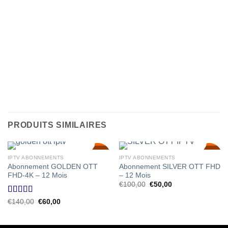
PRODUITS SIMILAIRES
SALE!
SALE!
SALE!
IPTV ABONNEMENTS
IPTV ABONNEMENTS
57
57
50
%
%
%
Abonnement GOLDEN OTT
Abonnement SILVER OTT FHD
FHD-4K – 12 Mois
– 12 Mois
Le
Le
€
100,00
€
50,00
prix
prix
initial
actuel
Note
5.00
Le
Le
€
140,00
€
60,00
était :
est :
prix
prix
sur 5
€100,00.
€50,00.
initial
actuel
était :
est :
€140,00.
€60,00.