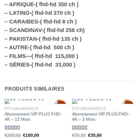
– AFRIQUE-( fhd-hd 350 ch )
– LATINO-( fhd-hd 270 ch )
– CARAIBES-( fhd-hd 8 ch )
– SCANDINAV-( fhd-hd 256 ch)
– PAKISTAN-( fhd-hd 135 ch )
– AUTRE-( fhd-hd 500 ch )
– FILMS—( fhd-hd 115,000 )
– SÉRIES-( fhd-hd 33,000 )
PRODUITS SIMILAIRES
SALE!
SALE!
SALE!
SALE!
IPTV ABONNEMENTS
IPTV ABONNEMENTS
50
50
50
50
%
%
%
%
Abonnement VIP PLUS FHD-
Abonnement VIP PLUS FHD-
4K – 12 Mois
4K – 3 Mois
Note
4.58
Note
4.73
Le
Le
Le
Le
€
200,00
€
100,00
€
70,00
€
35,00