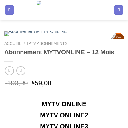
Passer
au
contenu
SALE!
41
%
ACCUEIL
/
IPTV ABONNEMENTS
Abonnement MYTVONLINE – 12 Mois
Le
Le
100,00
59,00
€
€
prix
prix
initial
actuel
était :
est :
MYTV ONLINE
€100,00.
€59,00.
MYTV ONLINE2
MYTV ONLINE3