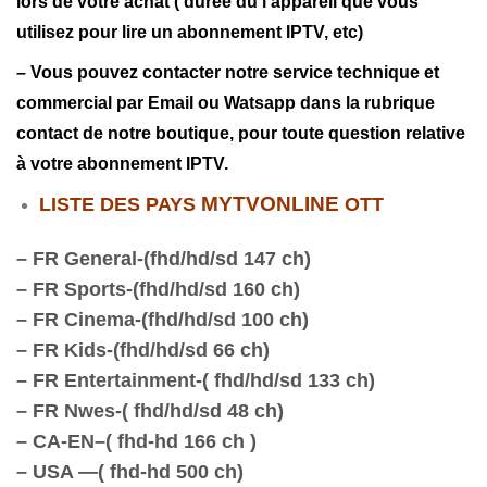
lors de votre achat ( durée du l’appareil que vous
utilisez pour lire un abonnement IPTV, etc)
– Vous pouvez contacter notre service technique et
commercial par Email ou Watsapp dans la rubrique
contact de notre boutique, pour toute question relative
à votre abonnement IPTV.
LISTE DES PAYS
MYTVONLINE
OTT
– FR General-(fhd/hd/sd 147 ch)
– FR Sports-(fhd/hd/sd 160 ch)
– FR Cinema-(fhd/hd/sd 100 ch)
– FR Kids-(fhd/hd/sd 66 ch)
– FR Entertainment-( fhd/hd/sd 133 ch)
– FR Nwes-( fhd/hd/sd 48 ch)
– CA-EN–( fhd-hd 166 ch )
– USA —( fhd-hd 500 ch)