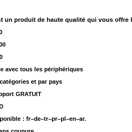
t un produit de haute qualité qui vous offre 
0
00
0
e avec tous les périphériques
 catégories et par pays
support GRATUIT
SD
sponible :
fr–de–tr–pr
–pl–en
–ar.
sans coupure