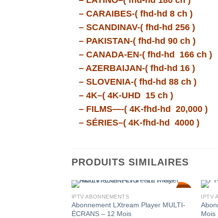
– LATINO–( fhd-hd 180 ch )
– CARAIBES-( fhd-hd 8 ch )
– SCANDINAV-( fhd-hd 256 )
– PAKISTAN-( fhd-hd 90 ch )
– CANADA-EN-( fhd-hd 166 ch )
– AZERBAIJAN-( fhd-hd 16 )
– SLOVENIA-( fhd-hd 88 ch )
– 4K–( 4K-UHD 15 ch )
– FILMS—-( 4K-fhd-hd 20,000 )
– SÉRIES–( 4K-fhd-hd 4000 )
PRODUITS SIMILAIRES
SALE!
IPTV ABONNEMENTS
IPTV
46
%
Abonnement LXtream Player MULTI-
Abon
ÉCRANS – 12 Mois
Mois