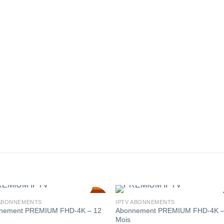
SALE!
SALE!
 ABONNEMENTS
IPTV ABONNEMENTS
50
50
%
%
nement PREMIUM FHD-4K – 12
Abonnement PREMIUM FHD-4K –
Mois