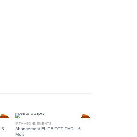
SALE!
SALE!
SALE!
IPTV ABONNEMENTS
50
50
40
%
%
%
IPTV ABONNEMENTS
 6
Abonnement ELITE OTT FHD – 6
TEST IPTV – 7 Jou
Mois