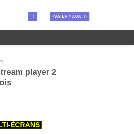
PANIER /
€
0,00
TS
ream player 2
ois
l
TI-ÉCRANS
0.