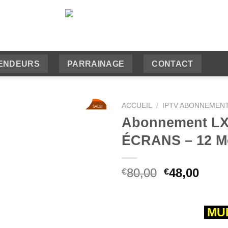
ENDEURS
PARRAINAGE
CONTACT
ACCUEIL
/
IPTV ABONNEMEN
SALE!
40
%
Abonnement LXt
ÉCRANS – 12 M
Le
Le
80,00
48,00
€
€
prix
prix
initial
actue
était :
est :
MUL
€80,00.
€48,0