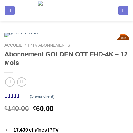
Passer
au
contenu
SALE!
SALE!
57
57
%
%
ACCUEIL
/
IPTV ABONNEMENTS
Abonnement GOLDEN OTT FHD-4K – 12
Mois
(
3
avis client)
Noté
3
5.00
Le
Le
140,00
60,00
€
€
sur 5 basé
sur
notations
prix
prix
client
initial
actuel
était :
est :
+17,400 chaînes IPTV