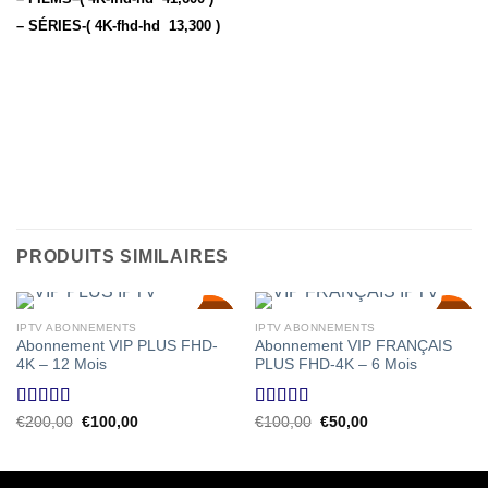
– SÉRIES-( 4K-fhd-hd 13,300 )
PRODUITS SIMILAIRES
SALE!
SALE!
SALE!
IPTV ABONNEMENTS
IPTV ABONNEMENTS
50
50
50
%
%
%
Abonnement VIP PLUS FHD-
Abonnement VIP FRANÇAIS
4K – 12 Mois
PLUS FHD-4K – 6 Mois
Note
4.58
Note
4.00
Le
Le
Le
Le
€
200,00
€
100,00
€
100,00
€
50,00
prix
prix
prix
prix
sur 5
sur 5
initial
actuel
initial
actuel
était :
est :
était :
est :
€200,00.
€100,00.
€100,00.
€50,00.