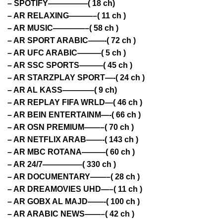
– SPOTIFY—————( 18 ch)
– AR RELAXING———–( 11 ch )
– AR MUSIC————–( 58 ch )
– AR SPORT ARABIC——-( 72 ch )
– AR UFC ARABIC———( 5 ch )
– AR SSC SPORTS———( 45 ch )
– AR STARZPLAY SPORT—-( 24 ch )
– AR AL KASS————( 9 ch)
– AR REPLAY FIFA WRLD—( 46 ch )
– AR BEIN ENTERTAINM—-( 66 ch )
– AR OSN PREMIUM——–( 70 ch )
– AR NETFLIX ARAB——-( 143 ch )
– AR MBC ROTANA———( 60 ch )
– AR 24/7—————( 330 ch )
– AR DOCUMENTARY——–( 28 ch )
– AR DREAMOVIES UHD—–( 11 ch )
– AR GOBX AL MAJD——-( 100 ch )
– AR ARABIC NEWS——–( 42 ch )