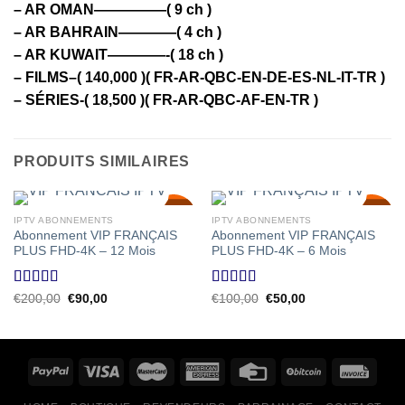
– AR OMAN—————( 9 ch )
– AR BAHRAIN————( 4 ch )
– AR KUWAIT————-( 18 ch )
– FILMS–( 140,000 )( FR-AR-QBC-EN-DE-ES-NL-IT-TR )
– SÉRIES-( 18,500 )( FR-AR-QBC-AF-EN-TR )
PRODUITS SIMILAIRES
SALE!
SALE!
IPTV ABONNEMENTS
IPTV ABONNEMENTS
55
50
%
%
Abonnement VIP FRANÇAIS
Abonnement VIP FRANÇAIS
PLUS FHD-4K – 12 Mois
PLUS FHD-4K – 6 Mois
Note
4.50
Note
4.00
Le
Le
Le
Le
€
200,00
€
90,00
€
100,00
€
50,00
prix
prix
prix
prix
sur 5
sur 5
initial
actuel
initial
actuel
était :
est :
était :
est :
€200,00.
€90,00.
€100,00.
€50,00.