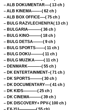
– ALB DOKUMENTAR—-( 13 ch )
– ALB KINEMA——–( 62 ch )
– ALB BOX OFFICE—-( 75 ch )
– BULG RAZVLECHENIYA( 13 ch )
– BULGARIA———-( 36 ch )
– BULG KINO———( 18 ch )
– BULG DETSA——–( 9 ch )
– BULG SPORTS——-( 11 ch )
– BULG DOKU———( 11 ch )
– BULG MUZIKA——-( 11 ch )
– DENMARK———–( 55 ch )
– DK ENTERTAINMENT–( 71 ch )
– DK SPORTS———( 30 ch )
– DK DOCUMENTARY—-( 41 ch )
– DK KIDS———–( 25 ch )
– DK CINEMA———( 39 ch )
– DK DISCOVERY+ PPV-( 100 ch )
– EX-YU————-( 55 ch)