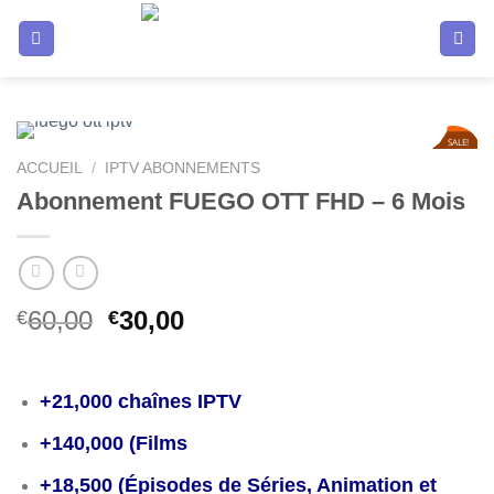
Passer
au
contenu
SALE!
50
%
ACCUEIL
/
IPTV ABONNEMENTS
Abonnement FUEGO OTT FHD – 6 Mois
Le
Le
60,00
30,00
€
€
prix
prix
initial
actuel
était :
est :
+21,000 chaînes IPTV
€60,00.
€30,00.
+140,000 (Films
+18,500 (Épisodes de Séries, Animation et