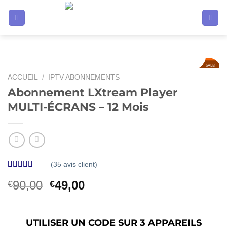
Passer
au
contenu
SALE!
46
%
ACCUEIL
/
IPTV ABONNEMENTS
Abonnement LXtream Player
MULTI-ÉCRANS – 12 Mois
(
35
avis client)
Noté
35
4.31
Le
Le
90,00
49,00
€
€
sur 5 basé
sur
prix
prix
notations
initial
actuel
client
était :
est :
UTILISER UN CODE SUR 3 APPAREILS