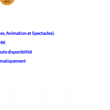
secs
00.
es, Animation et Spectacles).
 4K
aute disponibilité
tomatiquement