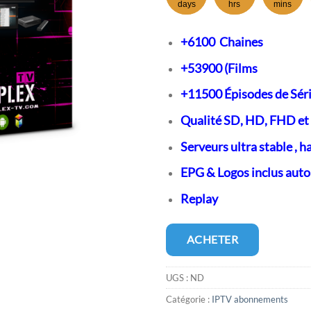
était :
est :
days
hrs
mins
€60,00.
€30,
+6100 Chaines
+53900 (Films
+11500 Épisodes de Séri
Qualité SD, HD, FHD et
Serveurs ultra stable , h
EPG & Logos inclus au
Replay
ACHETER
UGS :
ND
Catégorie :
IPTV abonnements