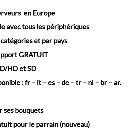
erveurs en Europe
e avec tous les périphériques
 catégories et par pays
 support GRATUIT
HD/HD et SD
nible : fr – it – es – de – tr – nl
– br
– ar.
er ses bouquets
uit pour le parrain (nouveau)