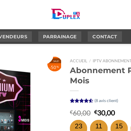
VENDEURS
PARRAINAGE
CONTACT
ACCUEIL
/
IPTV ABONNEMEN
SALE!
SALE!
50
50
%
%
Abonnement P
Mois
(
8
avis client)
Noté
8
4.50
Le
Le
60,00
30,00
€
€
sur 5 basé
sur
prix
prix
notations
initial
actue
23
11
15
client