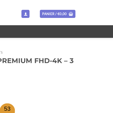
PANIER /
€
0,00
TS
REMIUM FHD-4K – 3
l
53