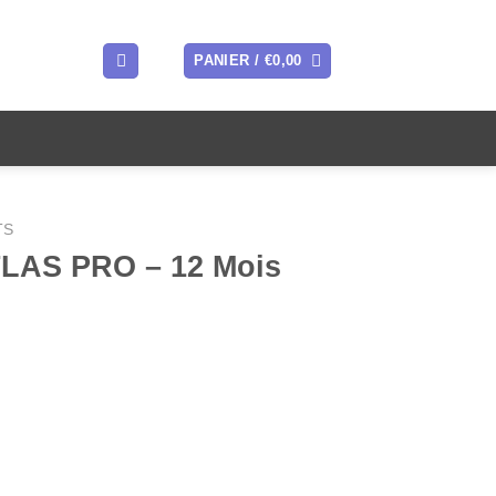
PANIER /
€
0,00
TS
LAS PRO – 12 Mois
l
0.