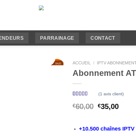
ENDEURS
PARRAINAGE
CONTACT
ACCUEIL
/
IPTV ABONNEMEN
SALE!
42
%
Abonnement AT
(
1
avis client)
Noté
1
4.00
Le
Le
60,00
35,00
€
€
sur 5 basé
sur
prix
prix
notation
initial
actue
client
était :
est :
+10.500 chaînes IPTV
€60,00.
€35,0