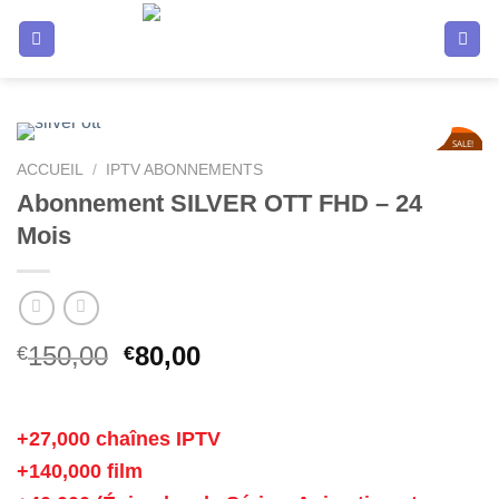
Passer
au
contenu
SALE!
47
%
ACCUEIL
/
IPTV ABONNEMENTS
Abonnement SILVER OTT FHD – 24
Mois
Le
Le
150,00
80,00
€
€
prix
prix
initial
actuel
était :
est :
+27,000 chaînes IPTV
€150,00.
€80,00.
+140,000 film