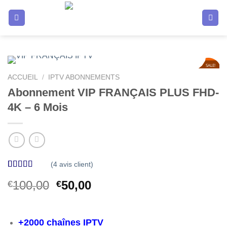
Passer
au
contenu
SALE!
50
%
ACCUEIL
/
IPTV ABONNEMENTS
Abonnement VIP FRANÇAIS PLUS FHD-
4K – 6 Mois
(
4
avis client)
Noté
4
4.00
Le
Le
100,00
50,00
€
€
sur 5 basé
sur
prix
prix
notations
initial
actuel
client
était :
est :
+2000 chaînes IPTV