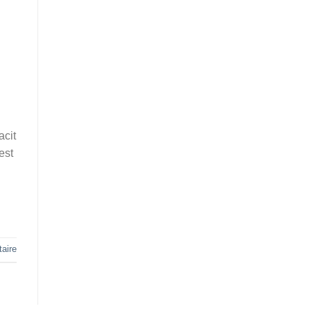
acit
est
aire