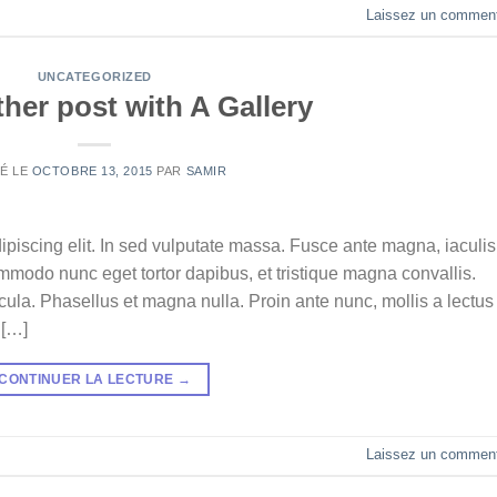
Laissez un comment
UNCATEGORIZED
her post with A Gallery
IÉ LE
OCTOBRE 13, 2015
PAR
SAMIR
ipiscing elit. In sed vulputate massa. Fusce ante magna, iaculis
commodo nunc eget tortor dapibus, et tristique magna convallis.
la. Phasellus et magna nulla. Proin ante nunc, mollis a lectus
 […]
CONTINUER LA LECTURE
→
Laissez un comment