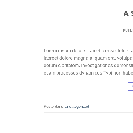
A 
PUBL
Lorem ipsum dolor sit amet, consectetuer 
laoreet dolore magna aliquam erat volutpat.T
eorum claritatem. Investigationes demonstra
etiam processus dynamicus Typi non habent
Posté dans
Uncategorized