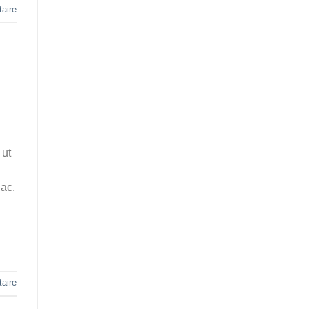
aire
 ut
 ac,
aire