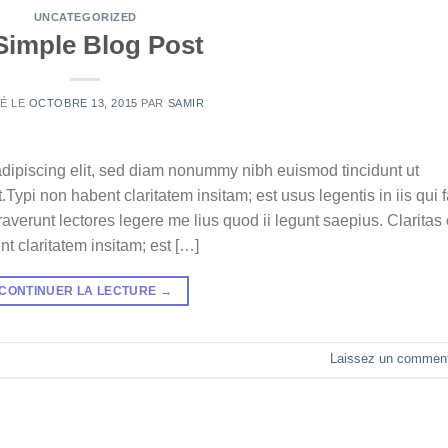
UNCATEGORIZED
Simple Blog Post
IÉ LE
OCTOBRE 13, 2015
PAR
SAMIR
adipiscing elit, sed diam nonummy nibh euismod tincidunt ut
ypi non habent claritatem insitam; est usus legentis in iis qui f
verunt lectores legere me lius quod ii legunt saepius. Claritas 
 claritatem insitam; est […]
CONTINUER LA LECTURE
→
Laissez un comment