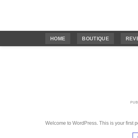
Passer
au
Recherche
contenu
pour :
HOME
BOUTIQUE
REV
PUB
Welcome to WordPress. This is your first post