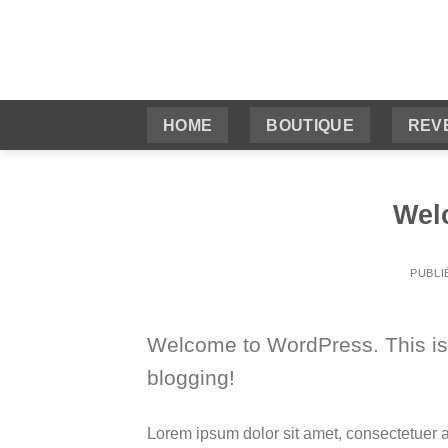
Passer
au
Recherche
contenu
pour :
HOME
BOUTIQUE
REV
Wel
PUBLI
Welcome to WordPress. This is yo
blogging!
Lorem ipsum dolor sit amet, consectetuer 