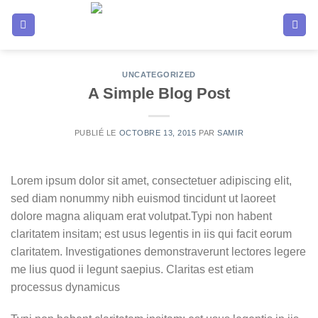
Passer
au
contenu
UNCATEGORIZED
A Simple Blog Post
PUBLIÉ LE
OCTOBRE 13, 2015
PAR
SAMIR
Lorem ipsum dolor sit amet, consectetuer adipiscing elit,
sed diam nonummy nibh euismod tincidunt ut laoreet
dolore magna aliquam erat volutpat.Typi non habent
claritatem insitam; est usus legentis in iis qui facit eorum
claritatem. Investigationes demonstraverunt lectores legere
me lius quod ii legunt saepius. Claritas est etiam
processus dynamicus