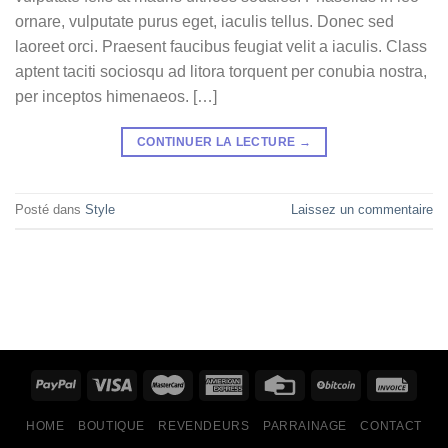
ornare, vulputate purus eget, iaculis tellus. Donec sed
laoreet orci. Praesent faucibus feugiat velit a iaculis. Class
aptent taciti sociosqu ad litora torquent per conubia nostra,
per inceptos himenaeos. […]
CONTINUER LA LECTURE
→
Posté dans
Style
Laissez un commentaire
HOME
BOUTIQUE
REVENDEURS
PARRAINAGE
CONTACT