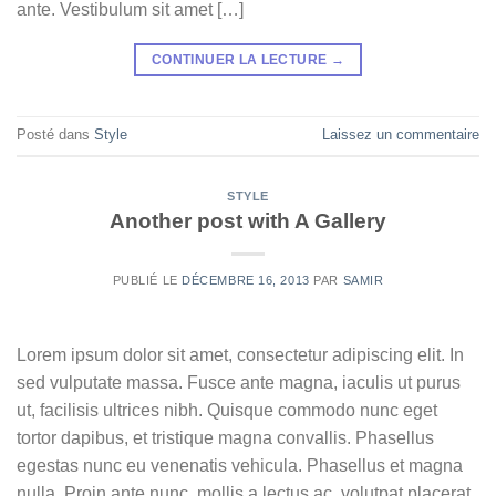
ante. Vestibulum sit amet […]
CONTINUER LA LECTURE
→
Posté dans
Style
Laissez un commentaire
STYLE
Another post with A Gallery
PUBLIÉ LE
DÉCEMBRE 16, 2013
PAR
SAMIR
Lorem ipsum dolor sit amet, consectetur adipiscing elit. In
sed vulputate massa. Fusce ante magna, iaculis ut purus
ut, facilisis ultrices nibh. Quisque commodo nunc eget
tortor dapibus, et tristique magna convallis. Phasellus
egestas nunc eu venenatis vehicula. Phasellus et magna
nulla. Proin ante nunc, mollis a lectus ac, volutpat placerat