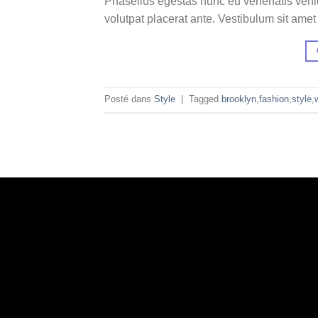
Phasellus egestas nunc eu venenatis vehicu
volutpat placerat ante. Vestibulum sit amet
Posté dans
Style
|
Tagged
brooklyn
,
fashion
,
style
,