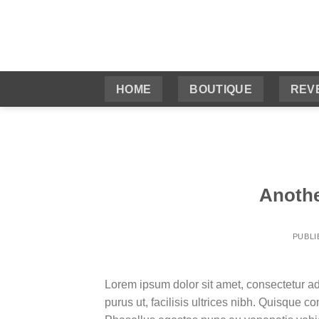
Passer
au
Recherche
contenu
pour :
HOME
BOUTIQUE
REV
Anothe
PUBLI
Lorem ipsum dolor sit amet, consectetur ad
purus ut, facilisis ultrices nibh. Quisque 