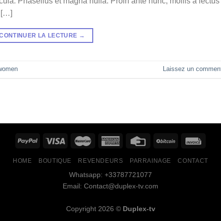
la. Phasellus et magna nulla. Proin ante nunc, mollis a lectus
 […]
CONTINUER LA LECTURE
→
women
Laissez un comment
HOME
BOUTIQUE
REVENDEURS
PARRAINAGE
CONTACT
Whatsapp: +33787721077
Email: Contact@duplex-tv.com
Copyright 2026 ©
Duplex-tv