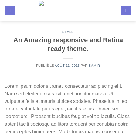
Passer
au
contenu
STYLE
An Amazing responsive and Retina
ready theme.
PUBLIÉ LE
AOÛT 11, 2013
PAR
SAMIR
Lorem ipsum dolor sit amet, consectetur adipiscing elit.
Nam sed eleifend risus, sit amet porttitor massa. Ut
vulputate felis at mauris ultrices sodales. Phasellus in leo
ornare, vulputate purus eget, iaculis tellus. Donec sed
laoreet orci. Praesent faucibus feugiat velit a iaculis. Class
aptent taciti sociosqu ad litora torquent per conubia nostra,
per inceptos himenaeos. Morbi turpis mauris, consequat